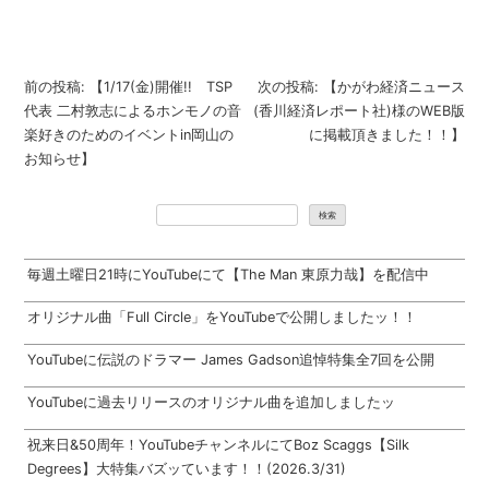
投
前の投稿:
【1/17(金)開催!! TSP
次の投稿:
【かがわ経済ニュース
稿
代表 二村敦志によるホンモノの音
(香川経済レポート社)様のWEB版
ナ
楽好きのためのイベントin岡山の
に掲載頂きました！！】
ビ
お知らせ】
ゲ
ー
検索
シ
ョ
毎週土曜日21時にYouTubeにて【The Man 東原力哉】を配信中
ン
オリジナル曲「Full Circle」をYouTubeで公開しましたッ！！
YouTubeに伝説のドラマー James Gadson追悼特集全7回を公開
YouTubeに過去リリースのオリジナル曲を追加しましたッ
祝来日&50周年！YouTubeチャンネルにてBoz Scaggs【Silk
Degrees】大特集バズッています！！(2026.3/31)