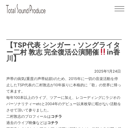
S
k
i
p
t
o
c
【TSP代表 シンガー・ソングライタ
o
ー二村 敦志 完全復活公演開催
in香
n
川】
t
e
2025年1月24日
n
t
声帯の病気(重度の声帯結節)のため、2015年に一切の音楽活動を停
止したTSP代表の二村敦志が10年振りに本格的に「歌」の世界に帰っ
て来ます。
毎年100本以上のライブ、ツアーに加え、レコーディングにラジオの
パーソナリティーetcと2004年のデビュー以来枚挙に暇がない活動を
させて頂いて参りました。
二村敦志のプロフィールは
コチラ
過去のライブ映像などは
コチラ