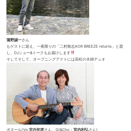
蒲野誠一
さん
もゲストに迎え、一夜限りの「二村敦志AOR BREEZE returns」と題
し、DJショー&トークもお届けします
そしてそして、オープニングアクトには高松の夫婦デュオ
ボヌール(Vo:
宮内初恵
さん、Gt&Cho：
宮内利弘
さん)