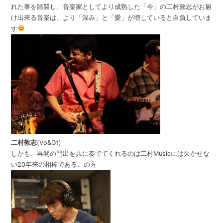
れた事を踏襲し、音楽家としてより成熟した「今」の二村敦志がお届
け出来る音楽は、より「深み」と「愛」が増していると自負していま
す
二村敦志
(Vo&Gt)
しかも、再開の門出を共に奏でてくれるのは二村Musicには欠かせな
い20年来の相棒であるこの方