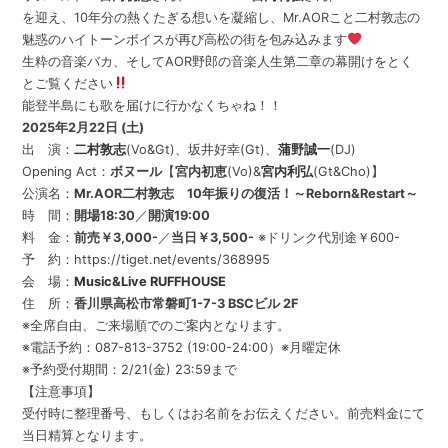
を迎え、10年分の熱くたぎる想いを凝縮し、Mr.AORこと二村敦志の
魅惑のハイトーンボイスが再び高松の街を包み込みます
生粋の音楽バカ、そしてAOR野郎の音楽人生第二章の幕開けをとく
とご覧ください
能登半島にも歌を届けに行かなくちゃね！！
2025年2月22日 (土)
出 演：
二村敦志
(Vo&Gt)、坂井好幸(Gt)、
蒲野誠一
(DJ)
Opening Act：
ボヌール
【
宮内初恵
(Vo)&
宮内利弘
(Gt&Cho)】
公演名：
Mr.AOR二村敦志 10年振りの復活！～Reborn&Restart～
時 間：
開場18:30
／
開演19:00
料 金：
前売￥3,000-
／
当日￥3,500-
※ドリンク代別途￥600-
予 約：https://tiget.net/events/368995
会 場：
Music&Live RUFFHOUSE
住 所：
香川県高松市常磐町1-7-3 BSCビル 2F
※全席自由、ご来場順でのご案内となります。
※電話予約：087-813-3752 (19:00-24:00）※月曜定休
※予約受付期間：2/21(金) 23:59まで
【注意事項】
受付時に整理番号、もしくはお名前をお伝えください。前売料金にて
当日精算となります。