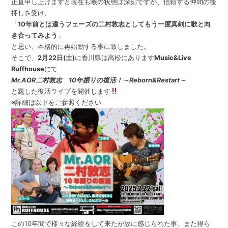
正直申し上げますと現在も喉の状態は深刻ですが、信頼する仲間の後
押しを受け、
「
10年前とは違うフェーズの二村敦志としてもう一度真剣に歌と向
き合ってみよう
」
と思い、本格的に再始動する事に致しました。
そこで、
2月22日(土)
に香川県は高松にあります
Music&Live
Ruffhouse
にて
Mr.AOR二村敦志 10年振りの復活！～Reborn&Restart～
と題した復活ライブを開催します
※詳細は以下をご参照ください
この10年間で様々な経験をして来たが故に感じられた事、また得ら