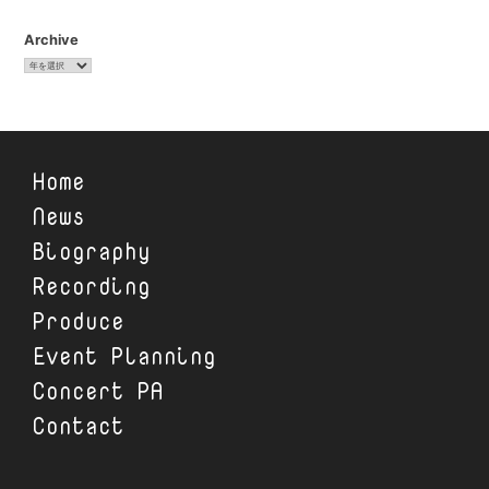
Archive
ア
ー
カ
イ
ブ
Home
News
Biography
Recording
Produce
Event Planning
Concert PA
Contact