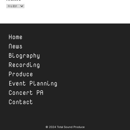
ア
ー
カ
イ
ブ
Home
News
Biography
Recording
Produce
Event Planning
Concert PA
Contact
© 2024 Total Sound Produce