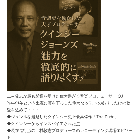
二村敦志が最も影響を受けた偉大過ぎる音楽プロデューサー QJ
昨年91年という生涯に幕を下ろした偉大なるQJへのありったけの敬
愛を込めて・・・
◆ジャンルを超越したクインシー史上最高傑作「The Dude」
◆クインシーからインスパイアされた点
◆現在進行形の二村敦志プロデュースのレコーディング現場エピソー
ド