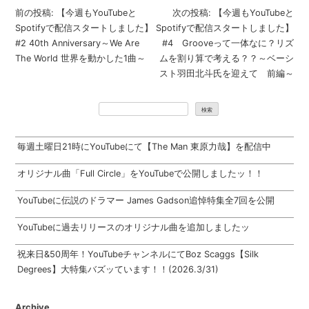
投
前の投稿:
【今週もYouTubeと
次の投稿:
【今週もYouTubeと
稿
Spotifyで配信スタートしました】
Spotifyで配信スタートしました】
ナ
#2 40th Anniversary～We Are
#4 Grooveって一体なに？リズ
ビ
The World 世界を動かした1曲～
ムを割り算で考える？？～ベーシ
ゲ
スト羽田北斗氏を迎えて 前編～
ー
シ
検索
ョ
ン
毎週土曜日21時にYouTubeにて【The Man 東原力哉】を配信中
オリジナル曲「Full Circle」をYouTubeで公開しましたッ！！
YouTubeに伝説のドラマー James Gadson追悼特集全7回を公開
YouTubeに過去リリースのオリジナル曲を追加しましたッ
祝来日&50周年！YouTubeチャンネルにてBoz Scaggs【Silk
Degrees】大特集バズッています！！(2026.3/31)
Archive