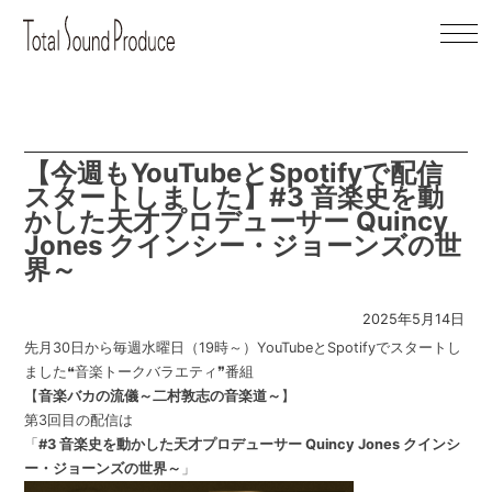
S
k
i
p
t
o
c
【今週もYouTubeとSpotifyで配信
o
スタートしました】#3 音楽史を動
n
かした天才プロデューサー Quincy
t
Jones クインシー・ジョーンズの世
e
界～
n
t
2025年5月14日
先月30日から毎週水曜日（19時～）YouTubeとSpotifyでスタートし
ました❝音楽トークバラエティ❞番組
【
音楽バカの流儀～二村敦志の音楽道～
】
第3回目の配信は
「
#3 音楽史を動かした天才プロデューサー Quincy Jones クインシ
ー・ジョーンズの世界～
」